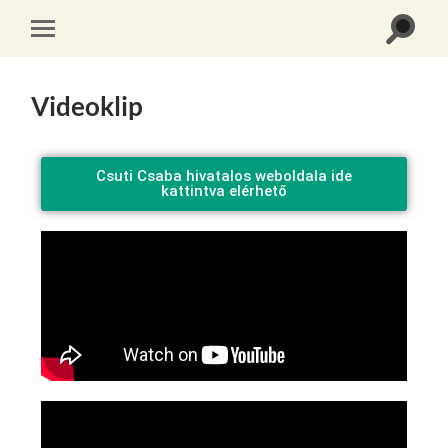
Videoklip
Csuti Csaba hivatalos weboldala ide
kattintva elérhető