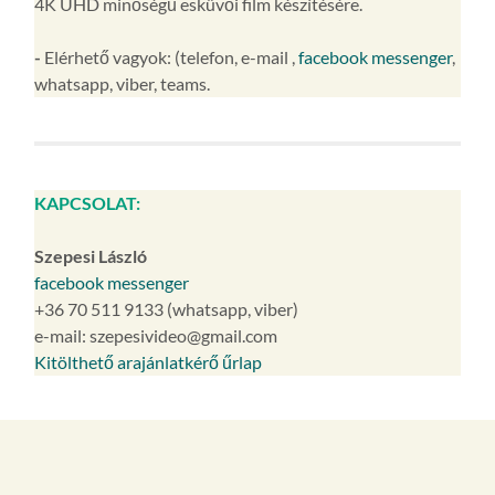
4K UHD minőségű esküvői film készítésére.
-
Elérhető vagyok: (telefon, e-mail ,
facebook messenger
,
whatsapp, viber, teams.
KAPCSOLAT:
Szepesi László
facebook messenger
+36 70 511 9133 (whatsapp, viber)
e-mail: szepesivideo@gmail.com
Kitölthető arajánlatkérő űrlap