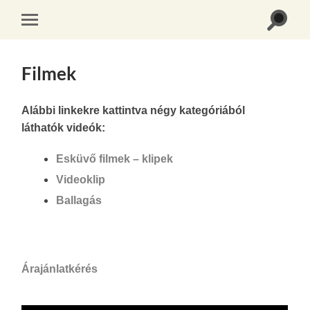
Toggle
Toggle
search
mobile
field
menu
Filmek
Alábbi linkekre kattintva négy kategóriából
láthatók videók:
Esküvő filmek – klipek
Videoklip
Ballagás
Árajánlatkérés